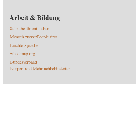
Arbeit & Bildung
Selbstbestimmt Leben
Mensch zuerst/People first
Leichte Sprache
wheelmap.org
Bundesverband
Körper- und Mehrfachbehinderter